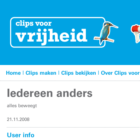
|
|
|
Home
Clips maken
Clips bekijken
Over Clips voor
Iedereen anders
alles beweegt
21.11.2008
User info