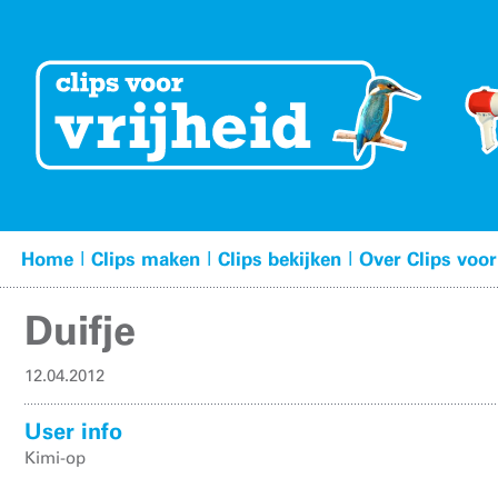
|
|
|
Home
Clips maken
Clips bekijken
Over Clips voor
Duifje
12.04.2012
User info
Kimi-op