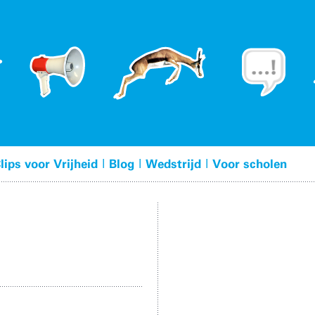
|
|
|
lips voor Vrijheid
Blog
Wedstrijd
Voor scholen