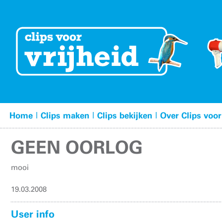
|
|
|
Home
Clips maken
Clips bekijken
Over Clips voor
GEEN OORLOG
mooi
19.03.2008
User info