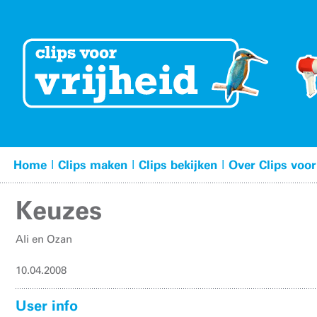
|
|
|
Home
Clips maken
Clips bekijken
Over Clips voor
Keuzes
Ali en Ozan
10.04.2008
User info