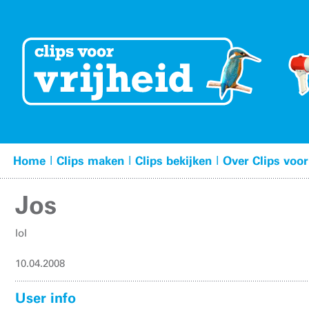
|
|
|
Home
Clips maken
Clips bekijken
Over Clips voor
Jos
lol
10.04.2008
User info