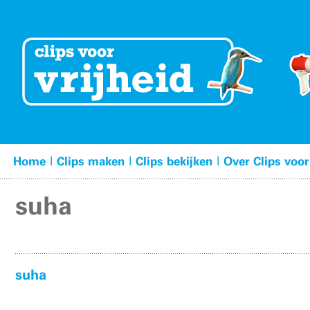
|
|
|
Home
Clips maken
Clips bekijken
Over Clips voor
suha
suha